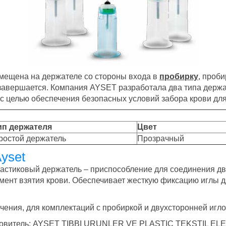
азмещена на держателе со стороны входа в
пробирку
, проб
и завершается. Компания AYSET разработала два типа держ
с целью обеспечения безопасных условий забора крови для
ип держателя
Цвет
ростой держатель
Прозрачный
yset
стиковый держатель – приспособление для соединения дву
мент взятия крови. Обеспечивает жесткую фиксацию иглы 
ения, для комплектаций с пробиркой и двухсторонней иглой
изготовитель: AYSET TIBBI URUNLER VE PLASTIC TEKSTIL 