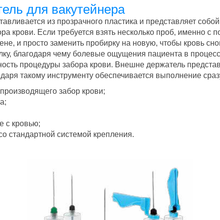
тель для вакутейнера
авливается из прозрачного пластика и представляет собой
ора крови. Если требуется взять несколько проб, именно с
вене, и просто заменить пробирку на новую, чтобы кровь сн
олку, благодаря чему болевые ощущения пациента в проце
ьность процедуры забора крови. Внешне держатель предста
одаря такому инструменту обеспечивается выполнение сра
 производящего забор крови;
а;
е с кровью;
со стандартной системой крепления.