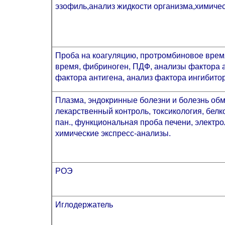
эзофиль,анализ жидкости организма,химиче
Проба на коагуляцию, протромбиновое врем
время, фибриноген, ПДФ, анализы фактора а
фактора антигена, анализ фактора ингибитор
Плазма, эндокринные болезни и болезнь об
лекарственный контроль, токсикология, бел
пан., функциональная проба печени, электр
химические экспресс-анализы.
РОЭ
Иглодержатель