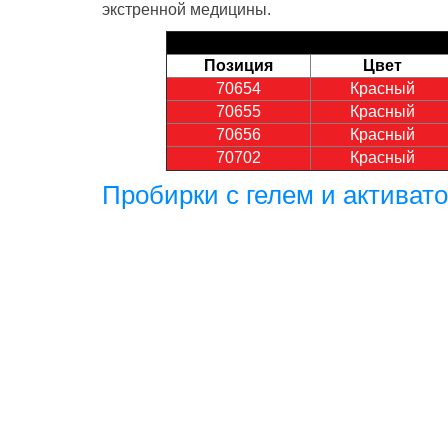
экстренной медицины.
Позиция
Цвет
70654
Красный
70655
Красный
70656
Красный
70702
Красный
Пробирки c гелем и активат