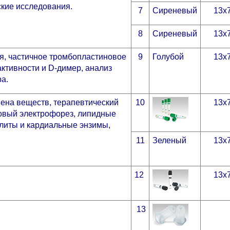
ские исследования.
7
Сиреневый
13х
8
Сиреневый
13х
я, частичное тромбопластиновое
9
Голубой
13х
ктивности и D-димер, анализ
а.
мена веществ, терапевтический
10
13х
ковый электрофорез, липидные
олиты и кардиальные энзимы,
11
Зеленый
13х
12
13х
13