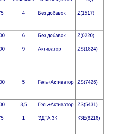
75
4
Без добавок
Z(1517)
00
6
Без добавок
Z(0220)
00
9
Активатор
ZS(1824)
00
5
Гель+Активатор
ZS(7426)
00
8,5
Гель+Активатор
ZS(5431)
75
1
ЭДТА 3К
К3Е(8216)