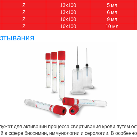
Z
13х100
5 мл
Z
13х100
6 мл
Z
16х100
9 мл
Z
16х100
10 мл
ертывания
лужат для активации процесса свертывания крови путем о
ий в сфере биохимии, иммунологии и серологии. В особенно