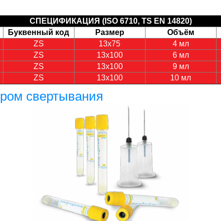
СПЕЦИФИКАЦИЯ (ISO 6710, TS EN 14820)
Буквенный код
Размер
Объём
ZS
13х75
4 мл
ZS
13х100
6 мл
ZS
13х100
9 мл
ZS
13х100
10 мл
ором свертывания