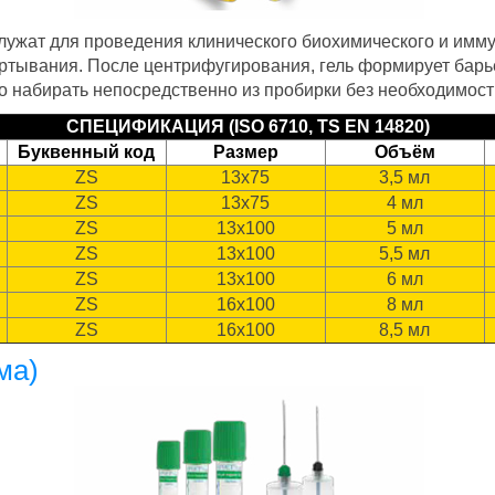
лужат для проведения клинического биохимического и имму
ртывания. После центрифугирования, гель формирует барь
но набирать непосредственно из пробирки без необходимос
СПЕЦИФИКАЦИЯ (ISO 6710, TS EN 14820)
Буквенный код
Размер
Объём
ZS
13х75
3,5 мл
ZS
13х75
4 мл
ZS
13х100
5 мл
ZS
13х100
5,5 мл
ZS
13х100
6 мл
ZS
16х100
8 мл
ZS
16х100
8,5 мл
ма)