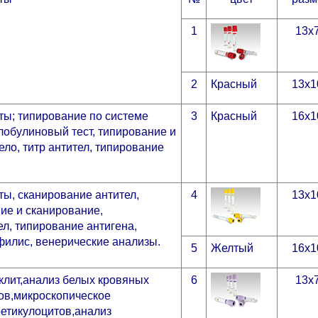
1
13х
2
Красный
13х1
ты; типирование по системе
3
Красный
16х1
лобулиновый тест, типирование и
ло, титр антител, типирование
ты, сканирование антител,
4
13х1
ие и сканирование,
ел, типирование антигена,
ифилис, венерические анализы.
5
Желтый
16х1
оклит,анализ белых кровяных
6
13х
ов,микроскопическое
ретикулоцитов,анализ