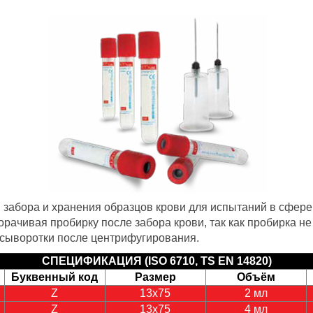
 забора и хранения образцов крови для испытаний в сфере
ачивая пробирку после забора крови, так как пробирка не
 сыворотки после центрифугирования.
СПЕЦИФИКАЦИЯ (ISO 6710, TS EN 14820)
Буквенный код
Размер
Объём
Z
13х75
2 мл
Z
13х75
4 мл