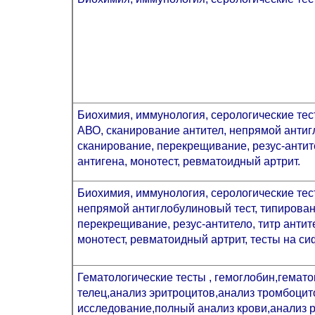
Биохимия, иммунология, серологические тес
АВО, сканирование антител, непрямой антиг
сканирование, перекрещивание, резус-антите
антигена, монотест, ревматоидный артрит.
Биохимия, иммунология, серологические тес
непрямой антиглобулиновый тест, типирован
перекрещивание, резус-антитело, титр антит
монотест, ревматоидный артрит, тесты на с
Гематологические тесты , гемоглобин,гемат
телец,анализ эритроцитов,анализ тромбоцит
исследование,полный анализ крови,анализ 