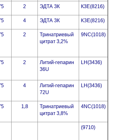
75
2
ЭДТА 3К
К3Е(8216)
75
4
ЭДТА 3К
КЗЕ(8216)
75
2
Тринатриевый
9NC(1018)
цитрат 3,2%
75
2
Литий-гепарин
LH(3436)
36U
75
4
Литий-гепарин
LH(3436)
72U
75
1,8
Тринатриевый
4NC(1018)
цитрат 3,8%
(9710)