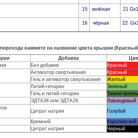
15
зелёная
21 Gх1
16
чёрная
22 Gх1
перехода нажмите на название цвета крышки (Красный, 
ирки
Добавка
Цве
вки
Без добавки
Красный
Активатор свертывания
Красный
Гель и активатор свертывания
Желтый
Литий-гепарин
Зеленый
Гель и литий-гепарин
Темно-зелен
ЭДТА3К или ЭДТА2К
Лавандовый
иза
Цитрат натрия
Голубой
Кремний
Королевский
Цитрат натрия
Черный