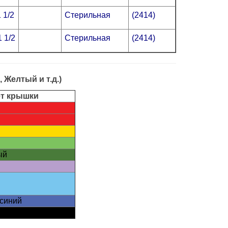
 1/2
Стерильная
(2414)
 1/2
Стерильная
(2414)
Желтый и т.д.)
т крышки
ый
 синий