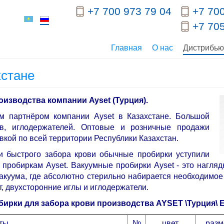
+7 700 973 79 04
+7 700
+7 705
Главная
О нас
Дистрибь
хстане
изводства компании Ayset (Турция).
 партнёром компании Ayset в Казахстане. Большой
ов, иглодержателей. Оптовые и розничные продажи
вкой по всей территории Республики Казахстан.
и быстрого забора крови обычные пробирки уступили
пробиркам Ayset. Вакуумные пробирки Ayset - это нагля
акуума, где абсолютно стерильно набирается необходимое 
, двухсторонние иглы и иглодержатели.
ирки для забора крови производства AYSET \Турция\ E
сты
№
цвет
разм