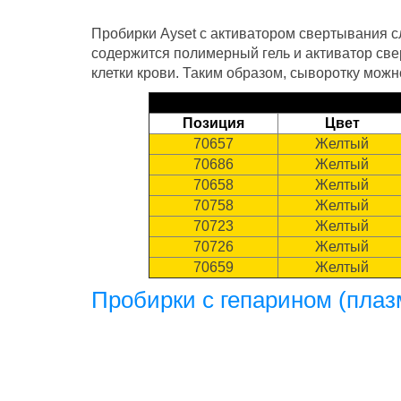
Пробирки Ayset c активатором свертывания с
содержится полимерный гель и активатор све
клетки крови. Таким образом, сыворотку мож
Позиция
Цвет
70657
Желтый
70686
Желтый
70658
Желтый
70758
Желтый
70723
Желтый
70726
Желтый
70659
Желтый
Пробирки с гепарином (плаз