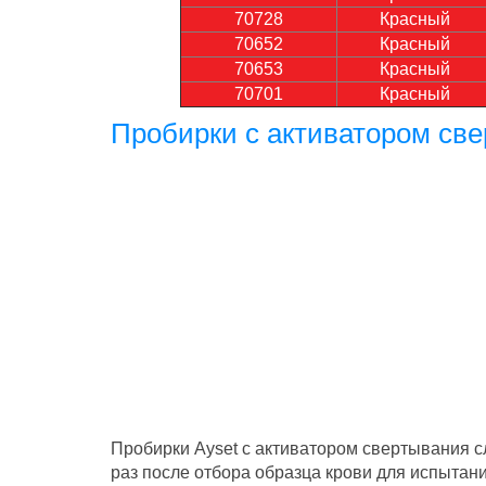
70728
Красный
70652
Красный
70653
Красный
70701
Красный
Пробирки c активатором св
Пробирки Ayset c активатором свертывания с
раз после отбора образца крови для испытан