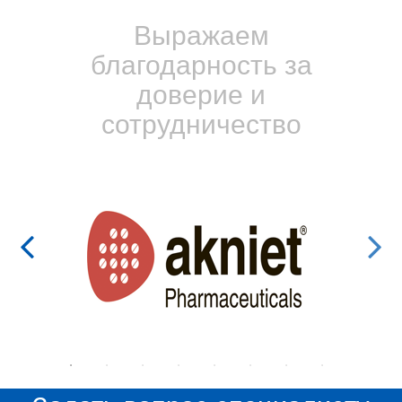
Выражаем
благодарность за
доверие и
сотрудничество